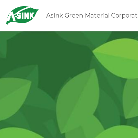
Asink Green Material Corporation